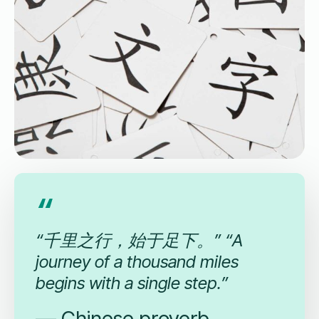
“千里之行，始于足下。” “A
journey of a thousand miles
begins with a single step.”
— Chinese proverb