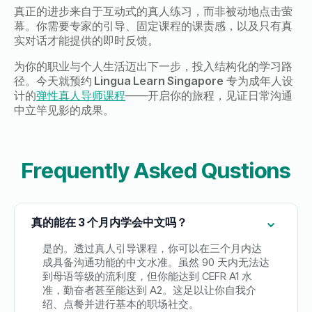
真正的进步来自于互动式的真人练习，而非被动地点击萤
幕。你需要专家的引导、固定课程的课责感，以及只有真
实对话才能提供的即时反馈。
为你的职业与个人生活迈出下一步，投入结构化的学习路
径。今天就预约
Lingua Learn Singapore
专为成年人设
计的
弹性真人导师课程
——
开启你的旅程，见证日常沟通
中立竿见影的成果。
Frequently Asked Qustions
真的能在 3 个月内学会中文吗？
是的。透过真人引导课程，你可以在三个月内达
成具备沟通功能的中文水准。虽然
90
天内无法达
到母语等级的流利度，但你能达到
CEFR A1
水
准，勤奋者甚至能达到
A2
。这足以让你自我介
绍、点餐并进行基本的职场社交。