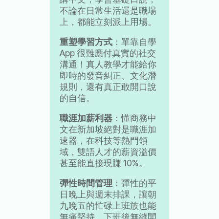
不論在日常生活還是職場
上，都能立刻派上用場。
重塑學習方式
：單靠自學
App 很難應付真實的社交
溝通！真人教學才能給你
即時的發音糾正、文化潛
規則，還有真正敢開口說
的自信。
職涯加薪利器
：懂商務中
文在新加坡絕對是職涯加
速器，在科技等熱門領
域，雙語人才的薪資溢價
甚至能直接現賺 10%。
彈性時間管理
：彈性的平
日晚上與週末排課，讓朝
九晚五的忙碌上班族也能
無痛堅持，下班後無縫開