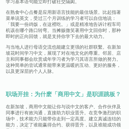
学习基本语句能立即打破社交隔阂。
在熟食中心点餐是应用新语言技能的最佳场景。比起指著
菜单说英文，受过三个月训练的学习者可以自信地说：
「我要一份鸡饭，在这裡吃。」或是精准地告诉计程车司
机该在哪个路口转弯。当摊贩微笑著用中文回你时，那种
即时的正向回馈，就是支持你学下去的最大动力。
与当地人进行母语交流也能建立更强的社群联繫。在新加
坡花时间学习中文，展现了对在地文化的尊重。邻居、店
主和同事都会欣赏成年学习者为学习其语言所做的努力。
这种简单的尝试通常能带来更温暖的互动、更好的服务，
以及更深层的个人人脉。
职场开挂：为什麽「商用中文」是职涯跳板？
在新加坡，商用中文能让你与说中文的客户、合作伙伴及
同事进行有效沟通，直接助力职业晋升。在竞争激烈的职
场中，技术能力只能带你走到一定高度。建立真诚连结的
能力，决定了谁能赢得合约、获得晋升，以及谁能成功领