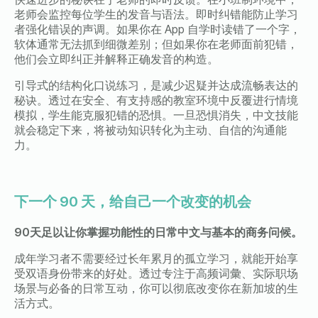
老师会监控每位学生的发音与语法。即时纠错能防止学习
者强化错误的声调。如果你在
App
自学时读错了一个字，
软体通常无法抓到细微差别；但如果你在老师面前犯错，
他们会立即纠正并解释正确发音的构造。
引导式的结构化口说练习，是减少迟疑并达成流畅表达的
秘诀。透过在安全、有支持感的教室环境中反覆进行情境
模拟，学生能克服犯错的恐惧。一旦恐惧消失，中文技能
就会稳定下来，将被动知识转化为主动、自信的沟通能
力。
下一个
90
天，给自己一个改变的机会
90天足以让你掌握功能性的日常中文与基本的商务问候。
成年学习者不需要经过长年累月的孤立学习，就能开始享
受双语身份带来的好处。透过专注于高频词彙、实际职场
场景与必备的日常互动，你可以彻底改变你在新加坡的生
活方式。