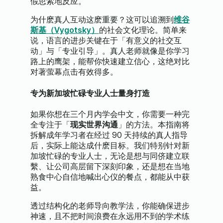
假思索地反应。
为什麽真人互动这麽重要？这可以追溯到
维谷
斯基（
Vygotsky
）
的社会文化理论。简单来
说，语言的进步关键在于「有意义的社交互
动」与「专业引导」。真人老师就像是你学习
路上的鹰架，能帮你快速建立信心，这绝对比
对著萤幕点击有效得多。
专为新加坡忙碌专业人士量身打造
如果你想在三个月内学会中文，你需要一种完
全专注于「
现实世界沟通
」的方法。本指南将
拆解成年学习者在经过
90
天持续的真人指导
后，实际上能达成什麽目标。我们特别针对新
加坡忙碌的专业人士，无论是想与同侪建立联
繫、让公司高层留下深刻印象，还是想在当地
熟食中心自信地喊出心仪的餐点，都能从中获
益。
透过结构化的老师导向教学法，你能确保进步
神速，且不把时间浪费在永远用不到的学术练