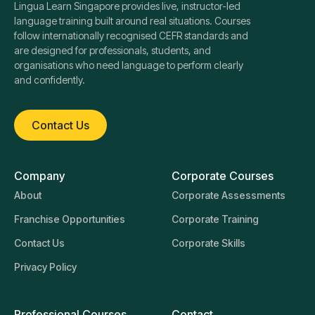
Lingua Learn Singapore provides live, instructor-led
language training built around real situations. Courses
follow internationally recognised CEFR standards and
are designed for professionals, students, and
organisations who need language to perform clearly
and confidently.
Contact Us
Company
Corporate Courses
About
Corporate Assessments
Franchise Opportunities
Corporate Training
Contact Us
Corporate Skills
Privacy Policy
Professional Courses
Contact