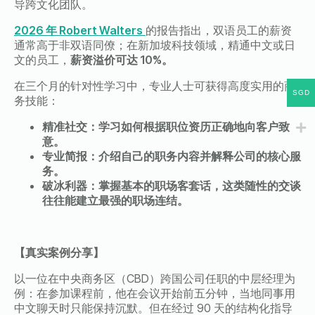
导跨文化团队。
2026
年
Robert Walters
的报告指出，双语员工的薪资
通常高于非双语同僚；在新加坡科技领域，精通中文或日
文的员工，
薪资溢价可达
10%
。
在三个月的针对性学习中，专业人士可获得高度实用的商
SGD
务技能：
精准社交：学习如何根据职位资历正确地向客户致
意。
专业简报：介绍自己的职务内容并解释公司的核心服
务。
破冰利器：掌握基本的职场客套话，这类随性的交谈
往往能建立最强的职场连结。
【真实案例分享】
以一位在中央商务区（
CBD
）跨国公司任职的中层经理为
例：在参加课程前，他在会议开始前五分钟，当地同事用
中文聊天时只能保持沉默。但在经过
90
天的结构化指导