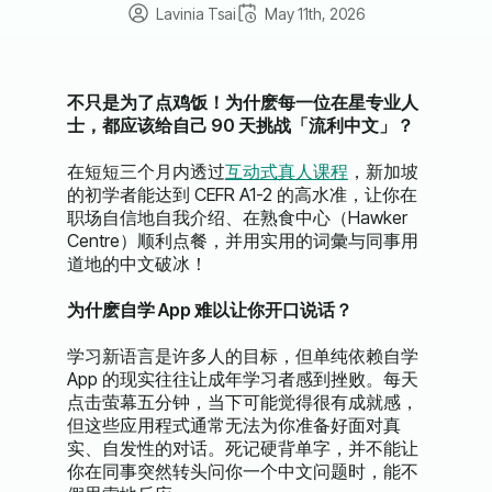
Lavinia Tsai
May 11th, 2026
不只是为了点鸡饭！为什麽每一位在星专业人
士，都应该给自己
90
天挑战「流利中文」？
在短短三个月内透过
互动式真人课程
，新加坡
的初学者能达到
CEFR A1-2
的高水准，让你在
职场自信地自我介绍、在熟食中心（
Hawker
Centre
）顺利点餐，并用实用的词彙与同事用
道地的中文破冰！
为什麽自学
App
难以让你开口说话？
学习新语言是许多人的目标，但单纯依赖自学
App
的现实往往让成年学习者感到挫败。每天
点击萤幕五分钟，当下可能觉得很有成就感，
但这些应用程式通常无法为你准备好面对真
实、自发性的对话。死记硬背单字，并不能让
你在同事突然转头问你一个中文问题时，能不